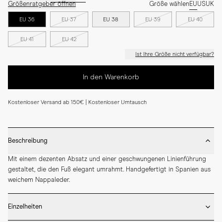
Größenratgeber öffnen
Größe wählen
EU
US
UK
EU 36
EU 37
EU 38
EU 39
EU 40
EU 41
EU 42
Ist Ihre Größe nicht verfügbar?
In den Warenkorb
Kostenloser Versand ab 150€ | Kostenloser Umtausch
Beschreibung
Mit einem dezenten Absatz und einer geschwungenen Linienführung 
gestaltet, die den Fuß elegant umrahmt. Handgefertigt in Spanien aus 
weichem Nappaleder.
Einzelheiten