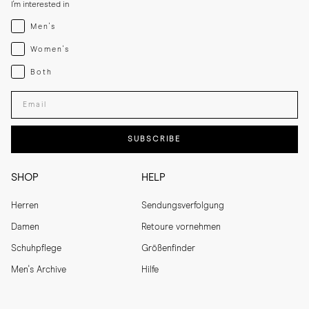
I'm interested in
Menswear
Men's
Womenswear
Women's
Both
Both
Enter your email adress
SUBSCRIBE
SHOP
HELP
Herren
Sendungsverfolgung
Damen
Retoure vornehmen
Schuhpflege
Größenfinder
Men's Archive
Hilfe