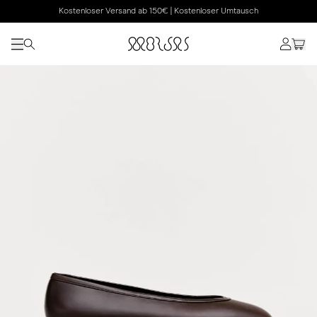
Kostenloser Versand ab 150€ | Kostenloser Umtausch