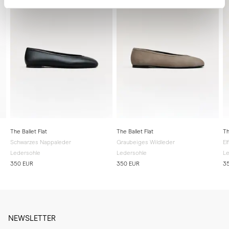
The Ballet Flat
The Ballet Flat
Th
Schwarzes Nappaleder
Graubeiges Wildleder
El
Ledersohle
Ledersohle
Le
350 EUR
350 EUR
3
NEWSLETTER