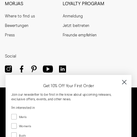
MORJAS
LOYALTY PROGRAM
Where to find us
Anmeldung
Bewertungen
Jetzt beitreten
Press
Freunde empfehlen
Social
Get 10% Off Your First Order
Join our newsletter to be first in the know about upcoming releases,
exclusive offers, events, and other news.
I'm interested in
Menswear
Men's
Women's
Women's
Both
Both