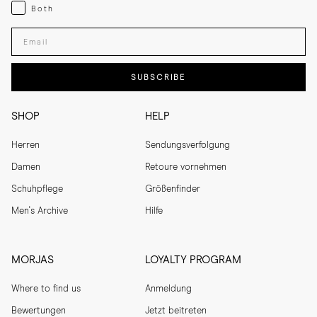
Both
Both
Enter your email adress
SUBSCRIBE
SHOP
HELP
Herren
Sendungsverfolgung
Damen
Retoure vornehmen
Schuhpflege
Größenfinder
Men's Archive
Hilfe
MORJAS
LOYALTY PROGRAM
Where to find us
Anmeldung
Bewertungen
Jetzt beitreten