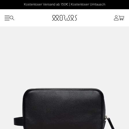
Kostenloser Versand ab 150€ | Kostenloser Umtausch