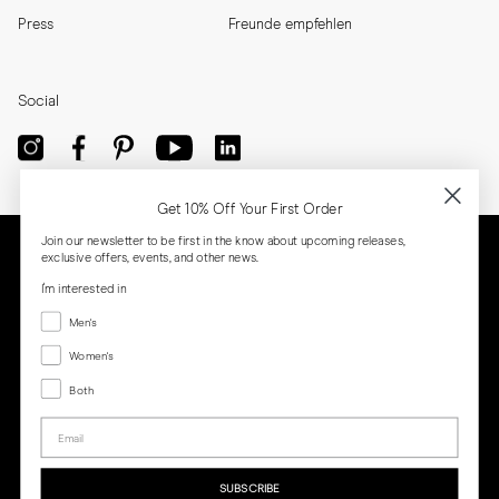
Press
Freunde empfehlen
Social
Get 10% Off Your First Order
Join our newsletter to be first in the know about upcoming releases,
exclusive offers, events, and other news.
I'm interested in
Menswear
Men's
Women's
Women's
Both
Both
Email
Privacy
Terms
Cookies
Press
SUBSCRIBE