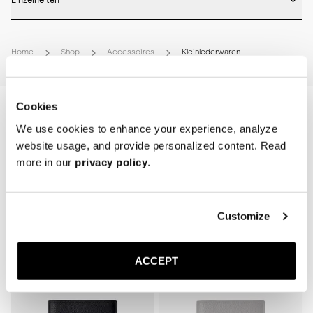
Einzelheiten
* Handgefertigt in Spanien

* Innenfach 

Home
Shop
Accessoires
Kleinlederwaren
* Nylonfutter 

* Handbemalte Kanten

* Tiefe: 10cm

* Breite: 23cm

Cookies
* Höhe: 14cm
We use cookies to enhance your experience, analyze
website usage, and provide personalized content. Read
more in our
privacy policy
.
Related Products
Customize
Sold out
ACCEPT