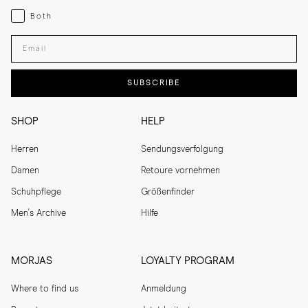
Both
Both
Enter your email adress
SUBSCRIBE
SHOP
HELP
Herren
Sendungsverfolgung
Damen
Retoure vornehmen
Schuhpflege
Größenfinder
Men's Archive
Hilfe
MORJAS
LOYALTY PROGRAM
Where to find us
Anmeldung