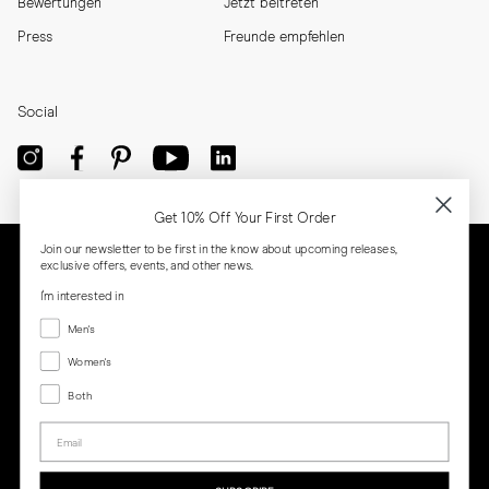
Bewertungen
Jetzt beitreten
Press
Freunde empfehlen
Social
Get 10% Off Your First Order
Join our newsletter to be first in the know about upcoming releases,
exclusive offers, events, and other news.
I'm interested in
Menswear
Men's
Women's
Women's
Both
Both
Email
Privacy
Terms
Cookies
Press