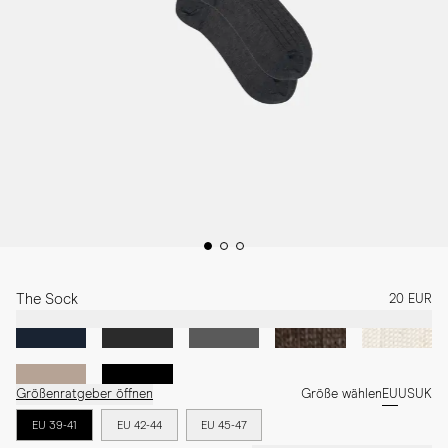
The Sock
20 EUR
Größenratgeber öffnen
Größe wählen
EU
US
UK
EU 39-41
EU 42-44
EU 45-47