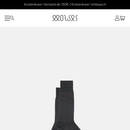
Kostenloser Versand ab 150€ | Kostenloser Umtausch