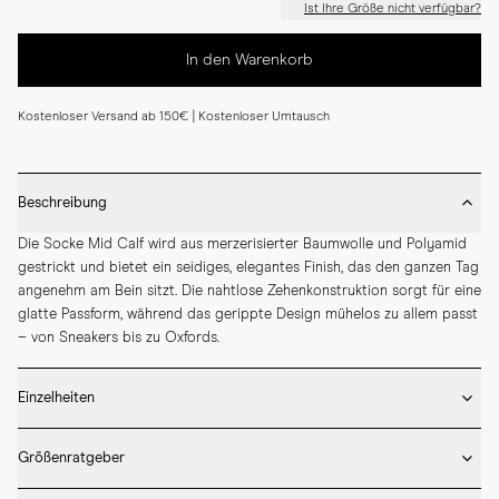
Ist Ihre Größe nicht verfügbar?
In den Warenkorb
Kostenloser Versand ab 150€ | Kostenloser Umtausch
Beschreibung
Die Socke Mid Calf wird aus merzerisierter Baumwolle und Polyamid 
gestrickt und bietet ein seidiges, elegantes Finish, das den ganzen Tag 
angenehm am Bein sitzt. Die nahtlose Zehenkonstruktion sorgt für eine 
glatte Passform, während das gerippte Design mühelos zu allem passt 
– von Sneakers bis zu Oxfords.
Einzelheiten
* Hergestellt in Portugal

Größenratgeber
* 75 % merzerisierte Baumwolle, 25 % Polyamid

* Mittlere Länge
