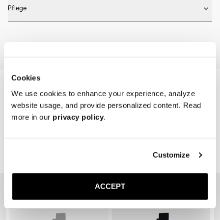
Fällt größengetreu aus. Wählen Sie die gleiche Größe, die Sie auch in 
* Geripptes Design

Pflege
anderen Schuhen tragen. 
* Nahtlose Verarbeitung

* Verstärkte Spitze und Ferse

Machine wash on 30 degrees. Do not bleach, tumble dry and iron.
* Atmungsaktiv
Home
Shop
Accessoires
Die Socke
Cookies
We use cookies to enhance your experience, analyze
website usage, and provide personalized content. Read
more in our
privacy policy
.
Customize
Related Products
Sold out
ACCEPT