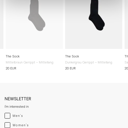
The Sock
The Sock
Th
Mittelbraun Gerippt – Mittellang
Dunkelgrau Gerippt – Mittellang
Sa
20 EUR
20 EUR
2
NEWSLETTER
I'm interested in
Menswear
Men's
Womenswear
Women's