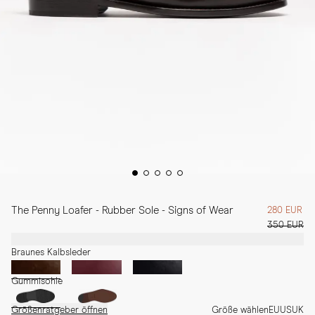
The Penny Loafer - Rubber Sole - Signs of Wear
280 EUR
350 EUR
Braunes Kalbsleder
Gummisohle
Größenratgeber öffnen
Größe wählen
EU
US
UK