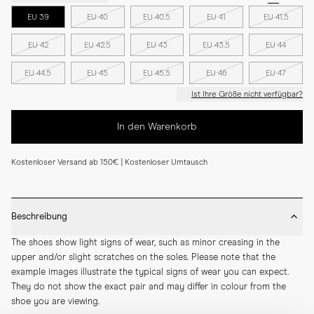
EU 39
EU 40
EU 40.5
EU 41
EU 41.5
EU 42
EU 42.5
EU 43
EU 43.5
EU 44
EU 44.5
EU 45
EU 45.5
EU 46
EU 47
Ist Ihre Größe nicht verfügbar?
In den Warenkorb
Kostenloser Versand ab 150€ | Kostenloser Umtausch
Beschreibung
The shoes show light signs of wear, such as minor creasing in the 
upper and/or slight scratches on the soles. Please note that the 
example images illustrate the typical signs of wear you can expect. 
They do not show the exact pair and may differ in colour from the 
shoe you are viewing.