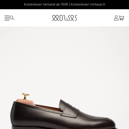
Kostenloser Versand ab 150€ | Kostenloser Umtausch