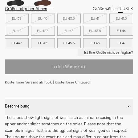
Größenratgeber öffnen
Größe wählen
EU
US
UK
EU 39
EU 40
EU 40.5
EU 41
EU 41.5
EU 42
EU 42.5
EU 43
EU 43.5
EU 44
EU 44.5
EU 45
EU 45.5
EU 46
EU 47
Ist Ihre Größe nicht verfügbar?
In den Warenkorb
Kostenloser Versand ab 150€ | Kostenloser Umtausch
Beschreibung
The shoes show light signs of wear, such as minor creasing in the 
upper and/or slight scratches on the soles. Please note that the 
example images illustrate the typical signs of wear you can expect. 
They do not show the exact pair and may differ in colour from the 