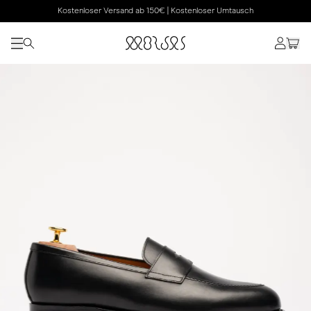
Kostenloser Versand ab 150€ | Kostenloser Umtausch