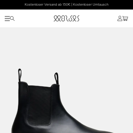
Kostenloser Versand ab 150€ | Kostenloser Umtausch