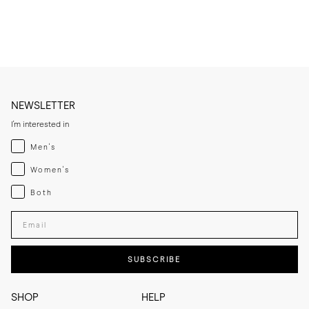
* Reinigen Sie das Leder bei Bedarf mit einem geeigneten Reiniger 
und tragen Sie eine dünne Schicht Creme oder Politur auf, wenn es 
Auch hier passt sich das Leder sowie die Korksohle mit der Zeit Ihrem 
trocken wirkt.

Fuß an.
* Reinigen Sie die Gummisohle bei Bedarf mit einem leicht feuchten 
Tuch und milder Seife.

* Bewahren Sie die Boots kühl, trocken und geschützt vor direktem 
Sonnenlicht auf.
NEWSLETTER
I'm interested in
Menswear
Men's
Womenswear
Women's
Both
Both
Enter your email adress
SUBSCRIBE
SHOP
HELP