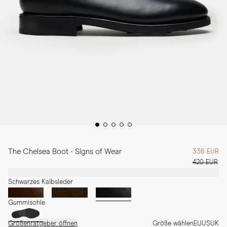
The Chelsea Boot - Signs of Wear
336 EUR
420 EUR
Schwarzes Kalbsleder
Gummisohle
Größenratgeber öffnen
Größe wählen
EU
US
UK