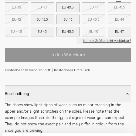
EU 39
EU 40
EU 40.5
EU 41
EU 41.5
EU 42
EU 42.5
EU 43
EU 43.5
EU 44
EU 44.5
EU 45
EU 45.5
EU 46
EU 47
Ist Ihre Größe nicht verfügbar?
In den Warenkorb
Kostenloser Versand ab 150€ | Kostenloser Umtausch
Beschreibung
The shoes show light signs of wear, such as minor creasing in the 
upper and/or slight scratches on the soles. Please note that the 
example images illustrate the typical signs of wear you can expect. 
They do not show the exact pair and may differ in colour from the 
shoe you are viewing.