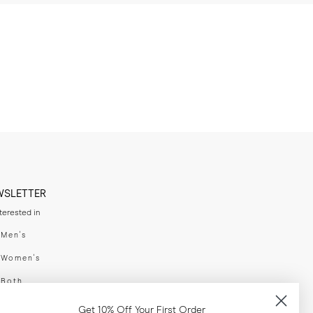
WSLETTER
nterested in
swear
Men's
enswear
Women's
h
Both
er your email adress
Get 10% Off Your First Order