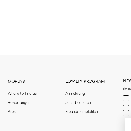
NE
MORJAS
LOYALTY PROGRAM
I'm i
Where to find us
Anmeldung
Men
Bewertungen
Jetzt beitreten
Wom
Press
Freunde empfehlen
Bot
Ent