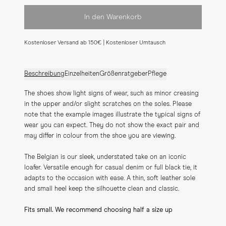
In den Warenkorb
Kostenloser Versand ab 150€ | Kostenloser Umtausch
Beschreibung
Einzelheiten
Größenratgeber
Pflege
The shoes show light signs of wear, such as minor creasing 
in the upper and/or slight scratches on the soles. Please 
note that the example images illustrate the typical signs of 
wear you can expect. They do not show the exact pair and 
may differ in colour from the shoe you are viewing.
The Belgian is our sleek, understated take on an iconic 
loafer. Versatile enough for casual denim or full black tie, it 
adapts to the occasion with ease. A thin, soft leather sole 
and small heel keep the silhouette clean and classic.
Fits small. We recommend choosing half a size up