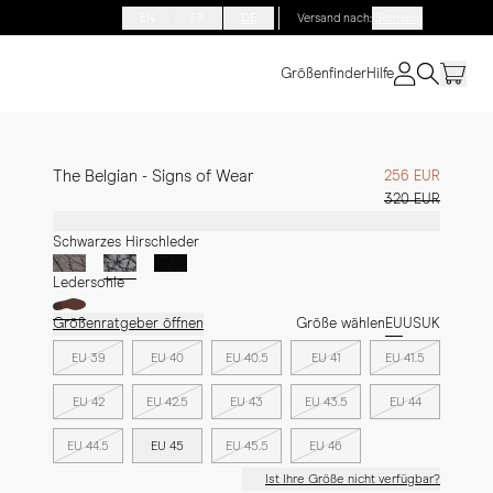
EN
FR
DE
Versand nach
:
Germany
Größenfinder
Hilfe
The Belgian - Signs of Wear
256 EUR
320 EUR
Schwarzes Hirschleder
Ledersohle
Größenratgeber öffnen
Größe wählen
EU
US
UK
EU 39
EU 40
EU 40.5
EU 41
EU 41.5
EU 42
EU 42.5
EU 43
EU 43.5
EU 44
EU 44.5
EU 45
EU 45.5
EU 46
Ist Ihre Größe nicht verfügbar?