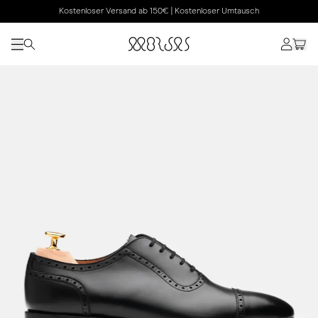
Kostenloser Versand ab 150€ | Kostenloser Umtausch