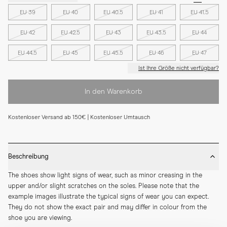
EU 39
EU 40
EU 40.5
EU 41
EU 41.5
EU 42
EU 42.5
EU 43
EU 43.5
EU 44
EU 44.5
EU 45
EU 45.5
EU 46
EU 47
Ist Ihre Größe nicht verfügbar?
In den Warenkorb
Kostenloser Versand ab 150€ | Kostenloser Umtausch
Beschreibung
The shoes show light signs of wear, such as minor creasing in the 
upper and/or slight scratches on the soles. Please note that the 
example images illustrate the typical signs of wear you can expect. 
They do not show the exact pair and may differ in colour from the 
shoe you are viewing.