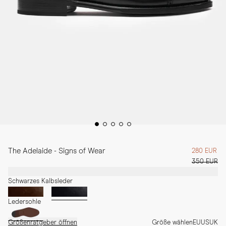
The Adelaide - Signs of Wear
280 EUR
350 EUR
Schwarzes Kalbsleder
Ledersohle
Größenratgeber öffnen
Größe wählen
EU
US
UK