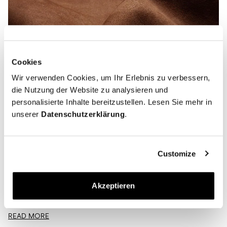
Cookies
Wir verwenden Cookies, um Ihr Erlebnis zu verbessern,
die Nutzung der Website zu analysieren und
personalisierte Inhalte bereitzustellen. Lesen Sie mehr in
unserer
Datenschutzerklärung
.
Customize
Leitfaden zur Schuhpflege | Wildleder
OKTOBER 27, 2025
MORJAS
Akzeptieren
Wildlederschuhe reinigen: die besten Tipps Wir alle kennen das. Man
zieht sein Lieblingspaar Wildlederschuhe an, tritt über die Türschwelle
und prompt fängt es an zu regnen...
READ MORE