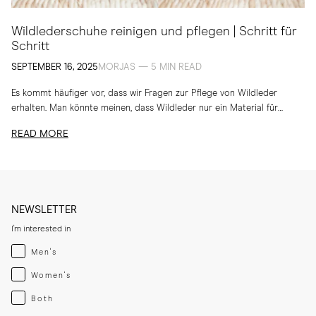
Wildlederschuhe reinigen und pflegen | Schritt für
Schritt
SEPTEMBER 16, 2025
MORJAS — 5 MIN READ
Es kommt häufiger vor, dass wir Fragen zur Pflege von Wildleder
erhalten. Man könnte meinen, dass Wildleder nur ein Material für
trockene und sonnige Tage...
READ MORE
NEWSLETTER
I'm interested in
Menswear
Men's
Womenswear
Women's
Both
Both