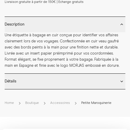
Livraison gratuite à partir de 150€ | Echange gratuits
Description
Une étiquette à bagage en cuir conçue pour identifier vos affaires 
clairement lors de vos voyages. Confectionnée en cuir veau gaufré 
avec des bords peints à la main pour une finition nette et durable. 
Livrée avec un insert papier préimprimé pour vos coordonnées. 
Format élégant, se fixe proprement à votre bagage. Fabriquée à la 
main en Espagne et finie avec le logo MORJAS embossé en dorure.
Détails
* Fabriqué à la main en Espagne

* Cuir de veau embossé

Home
Boutique
Accessoires
Petite Maroquinerie
* Tranches peintes à la main

* Logo MORJAS débossé avec feuille dorée

* Longueur : 107 mm

* Largeur : 62 mm