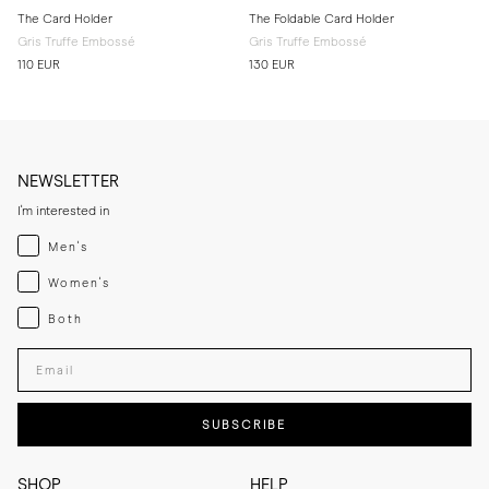
The Card Holder
The Foldable Card Holder
Gris Truffe Embossé
Gris Truffe Embossé
110 EUR
130 EUR
NEWSLETTER
I'm interested in
Menswear
Men's
Womenswear
Women's
Both
Both
Enter your email adress
SUBSCRIBE
SHOP
HELP