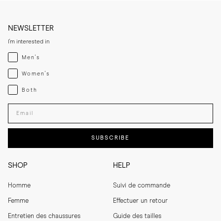
NEWSLETTER
I'm interested in
Menswear
Men's
Womenswear
Women's
Both
Both
Enter your email adress
SUBSCRIBE
SHOP
HELP
Homme
Suivi de commande
Femme
Effectuer un retour
Entretien des chaussures
Guide des tailles