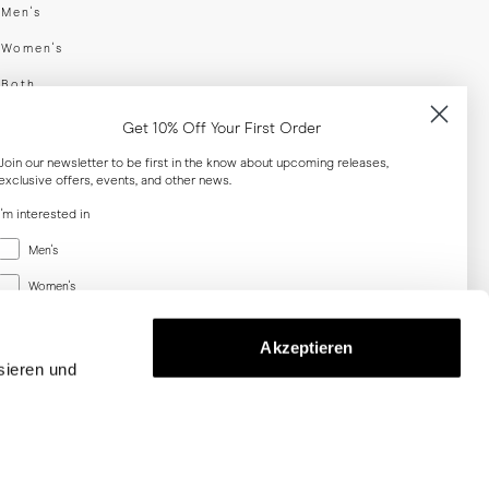
swear
Men's
enswear
Women's
h
Both
er your email adress
Get 10% Off Your First Order
Join our newsletter to be first in the know about upcoming releases,
exclusive offers, events, and other news.
SUBSCRIBE
I'm interested in
Menswear
al
Men's
Women's
Women's
Both
Both
Akzeptieren
Email
sieren und
SUBSCRIBE
Privacy
Terms
Cookies
Press