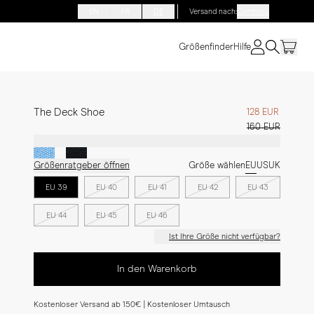
EN
FR
DE
Versand nach
:
Germany
Größenfinder
Hilfe
The Deck Shoe
128 EUR
160 EUR
Größenratgeber öffnen
Größe wählen
EU
US
UK
EU 39
EU 40
EU 41
EU 42
EU 43
EU 44
EU 45
EU 46
Ist Ihre Größe nicht verfügbar?
In den Warenkorb
Kostenloser Versand ab 150€ | Kostenloser Umtausch