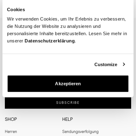
Cookies
Wir verwenden Cookies, um Ihr Erlebnis zu verbessern,
die Nutzung der Website zu analysieren und
personalisierte Inhalte bereitzustellen. Lesen Sie mehr in
NEWSLETTER
unserer
Datenschutzerklärung
.
I'm interested in
Menswear
Men's
Womenswear
Women's
Customize
Both
Both
Akzeptieren
Enter your email adress
SUBSCRIBE
SHOP
HELP
Herren
Sendungsverfolgung