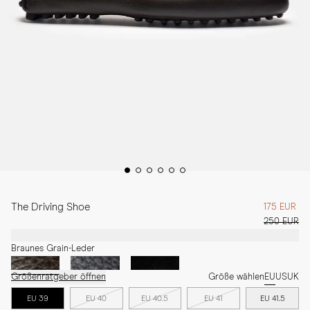
The Driving Shoe
175 EUR
250 EUR
Braunes Grain-Leder
Größenratgeber öffnen
Größe wählen
EU
US
UK
EU 39
EU 40
EU 40.5
EU 41
EU 41.5