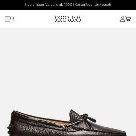
Kostenloser Versand ab 150€ | Kostenloser Umtausch