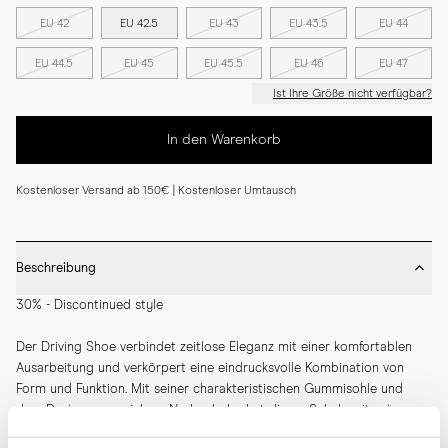
EU 42
EU 42.5
EU 43
EU 43.5
EU 44
EU 44.5
EU 45
EU 45.5
EU 46
EU 47
Ist Ihre Größe nicht verfügbar?
In den Warenkorb
Kostenloser Versand ab 150€ | Kostenloser Umtausch
Beschreibung
30% - Discontinued style
Der Driving Shoe verbindet zeitlose Eleganz mit einer komfortablen 
Ausarbeitung und verkörpert eine eindrucksvolle Kombination von 
Form und Funktion. Mit seiner charakteristischen Gummisohle und 
dem Design aus weichem Narbenleder hat dieser Schuh seit seiner 
Verbreitung in den 60er Jahren seine Nützlichkeit bewahrt. Der Driving 